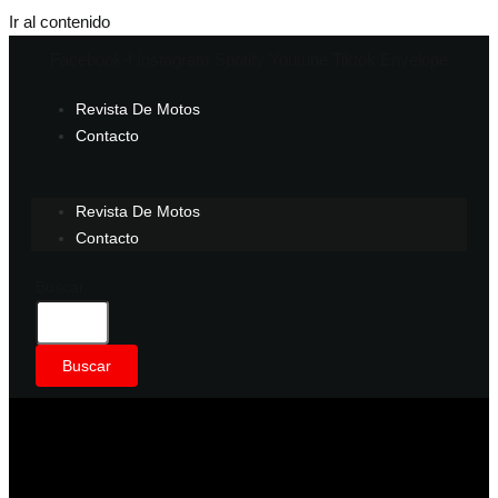
Ir al contenido
Facebook-f
Instagram
Spotify
Youtube
Tiktok
Envelope
Revista De Motos
Contacto
Revista De Motos
Contacto
Buscar
Buscar