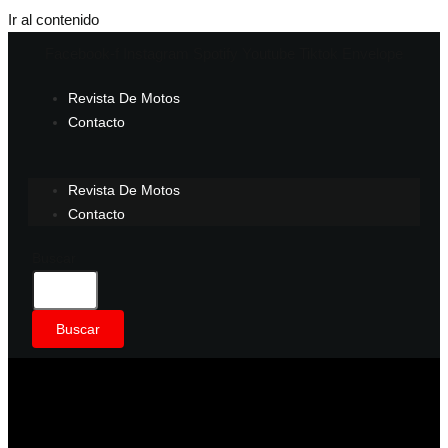
Ir al contenido
Facebook-f
Instagram
Spotify
Youtube
Tiktok
Envelope
Revista De Motos
Contacto
Revista De Motos
Contacto
Buscar
Buscar