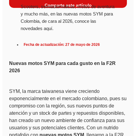
Comparte este artículo
Scooters, semiautomáticas, motos de aventura
y mucho más, en las nuevas motos SYM para
Colombia, de cara al 2026, conoce las
novedades aquí.
Fecha de actualización: 27 de mayo de 2026
Nuevas motos SYM para cada gusto en la F2R
2026
SYM, la marca taiwanesa viene creciendo
exponencialmente en el mercado colombiano, pues su
compromiso con la región, sus nuevos puntos de
atención y un stock de partes y repuestos disponibles,
han creado un nuevo ambiente de confianza para sus
usuarios y sus potenciales clientes. Con un nutrido
portafolio con
nuevas motos SYM
, llegaron a la F2R