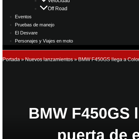
Velocidad
Off Road
Eventos
Pruebas de manejo
El Desvare
Personajes y Viajes en moto
Portada
»
Nuevos lanzamientos
»
BMW F450GS llega a Colomb
BMW F450GS ll
puerta de 