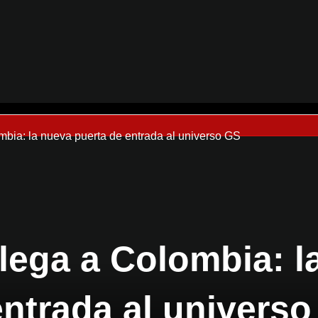
ia: la nueva puerta de entrada al universo GS
ega a Colombia: l
entrada al univers