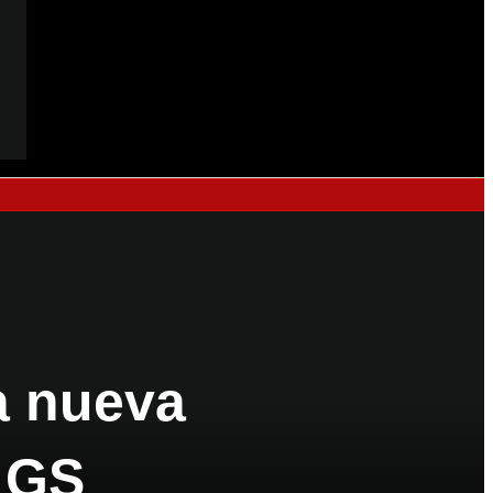
a nueva
o GS