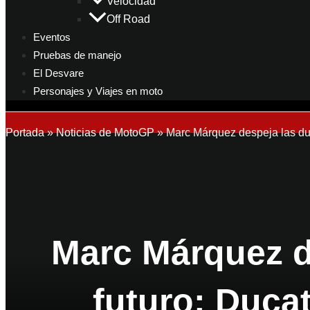
Velocidad
Off Road
Eventos
Pruebas de manejo
El Desvare
Personajes y Viajes en moto
Portada
»
Noticias de MotoGP
»
Marc Márquez despeja las dud
Marc Márquez d
futuro: Ducat