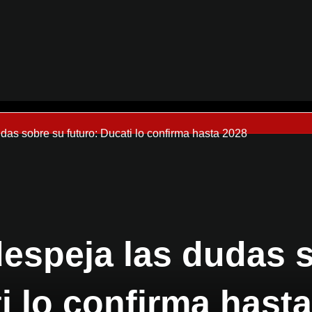
as sobre su futuro: Ducati lo confirma hasta 2028
espeja las dudas 
i lo confirma hast