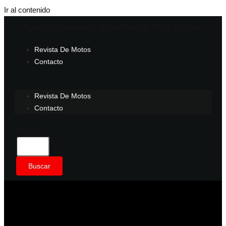
Ir al contenido
Facebook-f
Instagram
Spotify
Youtube
Tiktok
Envelope
Revista De Motos
Contacto
Revista De Motos
Contacto
Buscar
Buscar