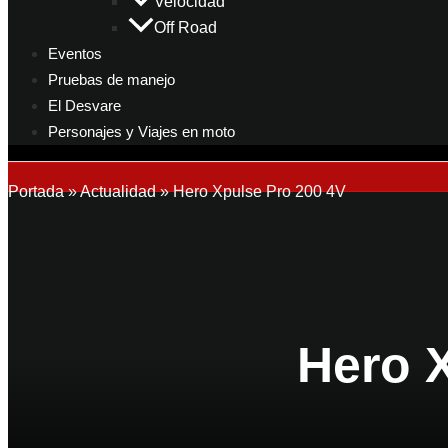
Velocidad
Off Road
Eventos
Pruebas de manejo
El Desvare
Personajes y Viajes en moto
Portada
»
Actualidad
»
Hero Xpulse Pro 200 4V
Hero 