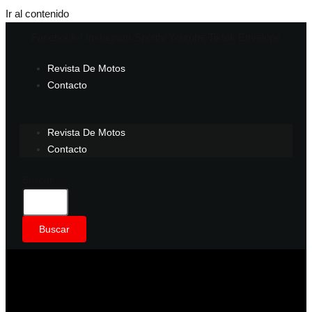
Ir al contenido
Facebook-f
Instagram
Spotify
Youtube
Tiktok
Envelope
Revista De Motos
Contacto
Revista De Motos
Contacto
Buscar
Buscar