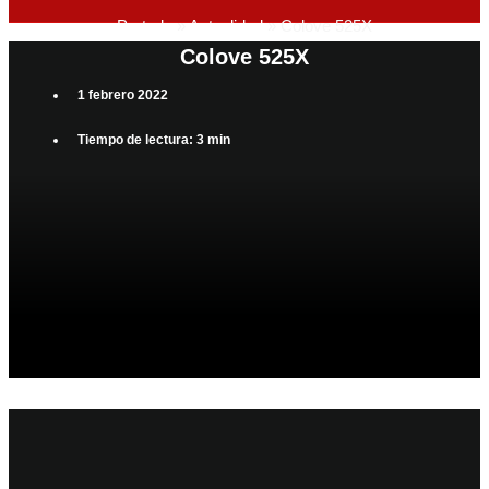
Portada
»
Actualidad
»
Colove 525X
Colove 525X
1 febrero 2022
Tiempo de lectura: 3 min