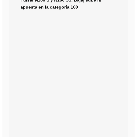
Pulsar N160 S y N160 SS: Bajaj sube la
apuesta en la categoría 160