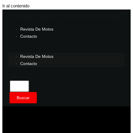
Ir al contenido
Facebook-f
Instagram
Spotify
Youtube
Tiktok
Envelope
Revista De Motos
Contacto
Revista De Motos
Contacto
Buscar
Buscar