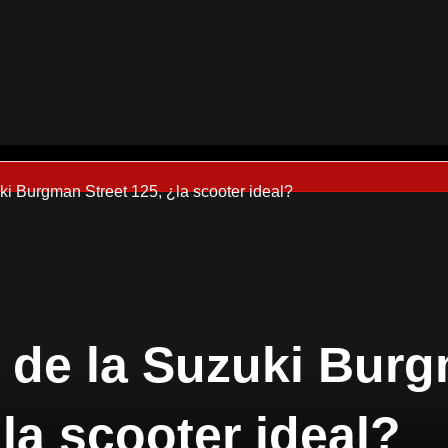
i Burgman Street 125, ¿la scooter ideal?
 de la Suzuki Burg
¿la scooter ideal?