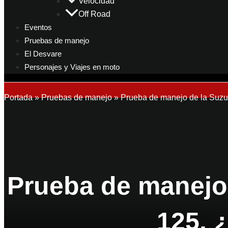
Velocidad
Off Road
Eventos
Pruebas de manejo
El Desvare
Personajes y Viajes en moto
Portada
»
Pruebas de manejo
»
Prueba de manejo de la Suzuk
Prueba de manejo
125, 