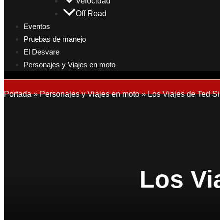
Velocidad
Off Road
Eventos
Pruebas de manejo
El Desvare
Personajes y Viajes en moto
Portada
»
Personajes y Viajes en moto
»
Los Viajes de Ted S
Los Vi