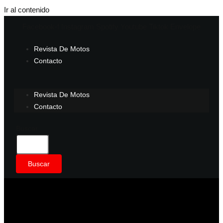
Ir al contenido
Facebook-f
Instagram
Spotify
Youtube
Tiktok
Envelope
Revista De Motos
Contacto
Revista De Motos
Contacto
Buscar
Buscar