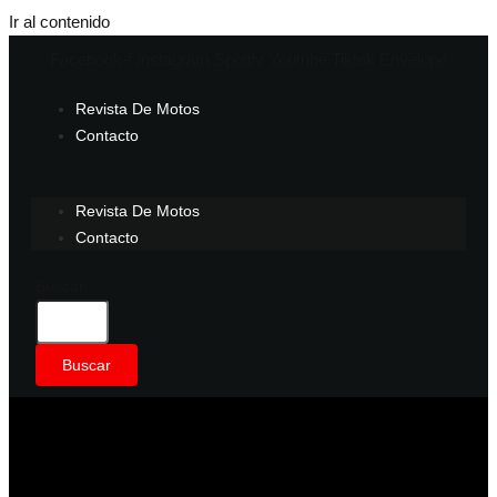
Ir al contenido
Facebook-f
Instagram
Spotify
Youtube
Tiktok
Envelope
Revista De Motos
Contacto
Revista De Motos
Contacto
Buscar
Buscar