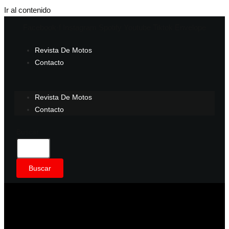
Ir al contenido
Facebook-f
Instagram
Spotify
Youtube
Tiktok
Envelope
Revista De Motos
Contacto
Revista De Motos
Contacto
Buscar
Buscar