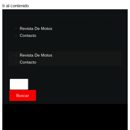
Ir al contenido
Facebook-f
Instagram
Spotify
Youtube
Tiktok
Envelope
Revista De Motos
Contacto
Revista De Motos
Contacto
Buscar
Buscar