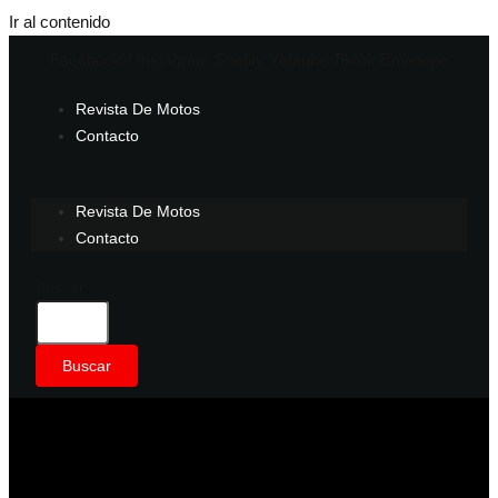
Ir al contenido
Facebook-f
Instagram
Spotify
Youtube
Tiktok
Envelope
Revista De Motos
Contacto
Revista De Motos
Contacto
Buscar
Buscar