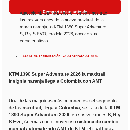
Comparte este artículo
Autocolombiana no pierde el tiempo y nos trae
las tres versiones de la nueva maxitrail de la
marca naranja, la KTM 1390 Super Adventure
S, R y S EVO, modelo 2026, conoce sus
características
Fecha de actualización: 24 de febrero de 2026
KTM 1390 Super Adventure 2026 la maxitrail
insignia naranja llega a Colombia con AMT
Una de las máquinas más imponentes del segmento
de las
maxitrail
,
llega a Colombia
, se trata de la
KTM
1390 Super Adventure 2026
, en sus versiones
S, R y
S Evo
; Además con el novedoso
sistema de cambio
manual automatizado AMT de KTM
, el cual busca