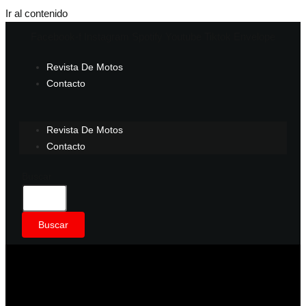
Ir al contenido
Facebook-f
Instagram
Spotify
Youtube
Tiktok
Envelope
Revista De Motos
Contacto
Revista De Motos
Contacto
Buscar
Buscar