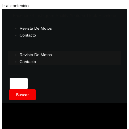
Ir al contenido
Facebook-f
Instagram
Spotify
Youtube
Tiktok
Envelope
Revista De Motos
Contacto
Revista De Motos
Contacto
Buscar
Buscar