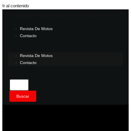
Ir al contenido
Facebook-f
Instagram
Spotify
Youtube
Tiktok
Envelope
Revista De Motos
Contacto
Revista De Motos
Contacto
Buscar
Buscar