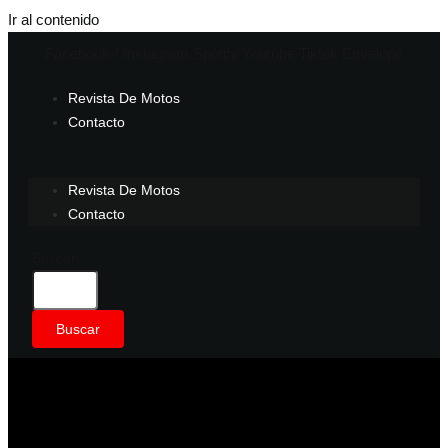
Ir al contenido
Facebook-f
Instagram
Spotify
Youtube
Tiktok
Envelope
Revista De Motos
Contacto
Revista De Motos
Contacto
Buscar
Buscar