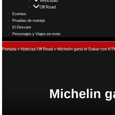
Velocidad
Off Road
Eventos
Pruebas de manejo
El Desvare
Personajes y Viajes en moto
Portada
»
Noticias Off Road
»
Michelin ganó el Dakar con KT
Michelin 