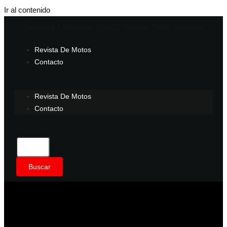
Ir al contenido
Facebook-f
Instagram
Spotify
Youtube
Tiktok
Envelope
Revista De Motos
Contacto
Revista De Motos
Contacto
Buscar
Buscar