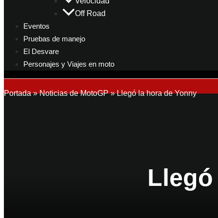
Velocidad
Off Road
Eventos
Pruebas de manejo
El Desvare
Personajes y Viajes en moto
Portada
»
Noticias de MotoGP
»
Llegó la hora de Yonny
Llegó