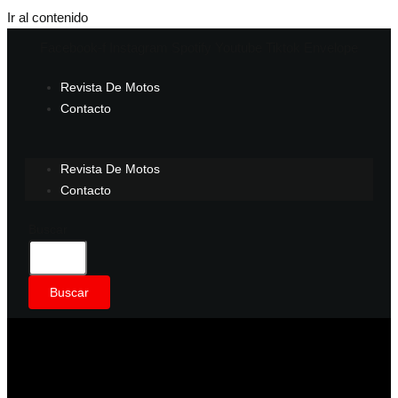
Ir al contenido
Facebook-f
Instagram
Spotify
Youtube
Tiktok
Envelope
Revista De Motos
Contacto
Revista De Motos
Contacto
Buscar
Buscar