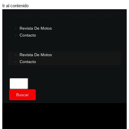
Ir al contenido
Facebook-f
Instagram
Spotify
Youtube
Tiktok
Envelope
Revista De Motos
Contacto
Revista De Motos
Contacto
Buscar
Buscar