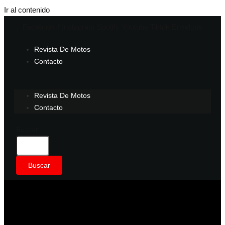
Ir al contenido
Facebook-f
Instagram
Spotify
Youtube
Tiktok
Envelope
Revista De Motos
Contacto
Revista De Motos
Contacto
Buscar
Buscar