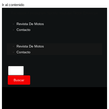
Ir al contenido
Facebook-f
Instagram
Spotify
Youtube
Tiktok
Envelope
Revista De Motos
Contacto
Revista De Motos
Contacto
Buscar
Buscar