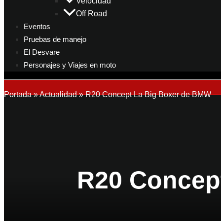
Velocidad
Off Road
Eventos
Pruebas de manejo
El Desvare
Personajes y Viajes en moto
Portada
»
Actualidad
»
R20 Concept La Big Boxer de BMW
R20 Concep