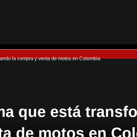
rmando la compra y venta de motos en Colombia
rma que está transf
ta de motos en Co