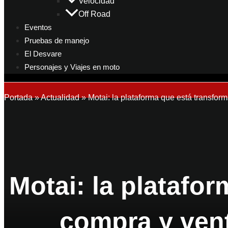
Velocidad
Off Road
Eventos
Pruebas de manejo
El Desvare
Personajes y Viajes en moto
Portada
»
Actualidad
»
Motai: la plataforma que está transfo
Motai: la platafo
compra y ven