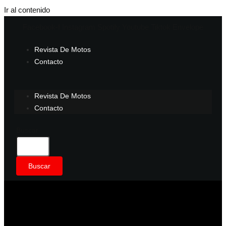
Ir al contenido
Facebook-f
Instagram
Spotify
Youtube
Tiktok
Envelope
Revista De Motos
Contacto
Revista De Motos
Contacto
Buscar
Buscar