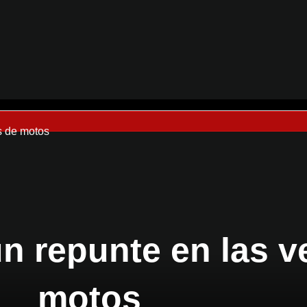
s de motos
n repunte en las v
motos