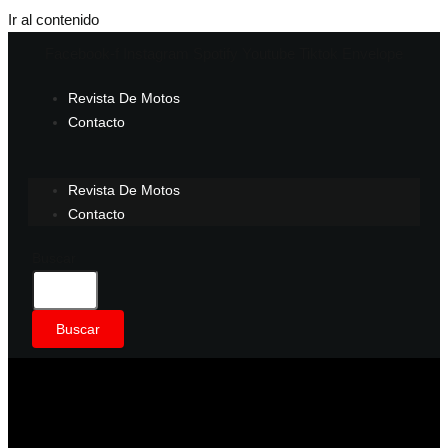
Ir al contenido
Facebook-f
Instagram
Spotify
Youtube
Tiktok
Envelope
Revista De Motos
Contacto
Revista De Motos
Contacto
Buscar
Buscar