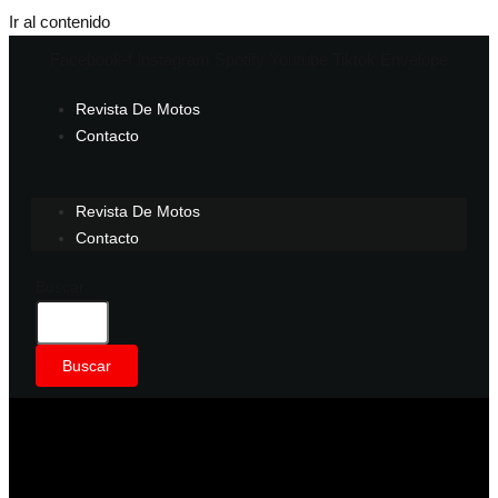
Ir al contenido
Facebook-f
Instagram
Spotify
Youtube
Tiktok
Envelope
Revista De Motos
Contacto
Revista De Motos
Contacto
Buscar
Buscar