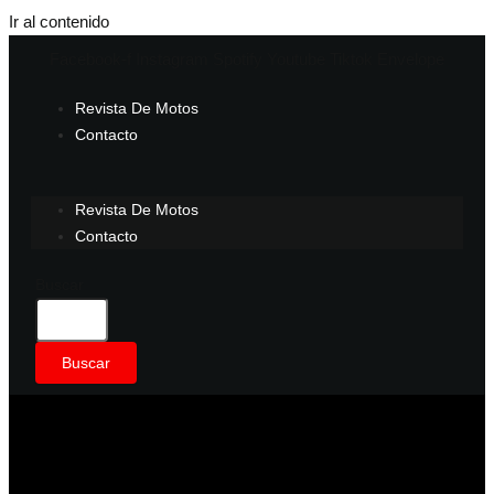
Ir al contenido
Facebook-f
Instagram
Spotify
Youtube
Tiktok
Envelope
Revista De Motos
Contacto
Revista De Motos
Contacto
Buscar
Buscar