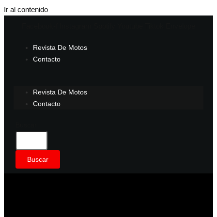
Ir al contenido
Facebook-f
Instagram
Spotify
Youtube
Tiktok
Envelope
Revista De Motos
Contacto
Revista De Motos
Contacto
Buscar
Buscar