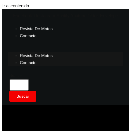
Ir al contenido
Facebook-f
Instagram
Spotify
Youtube
Tiktok
Envelope
Revista De Motos
Contacto
Revista De Motos
Contacto
Buscar
Buscar