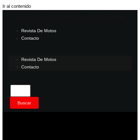
Ir al contenido
Facebook-f
Instagram
Spotify
Youtube
Tiktok
Envelope
Revista De Motos
Contacto
Revista De Motos
Contacto
Buscar
Buscar