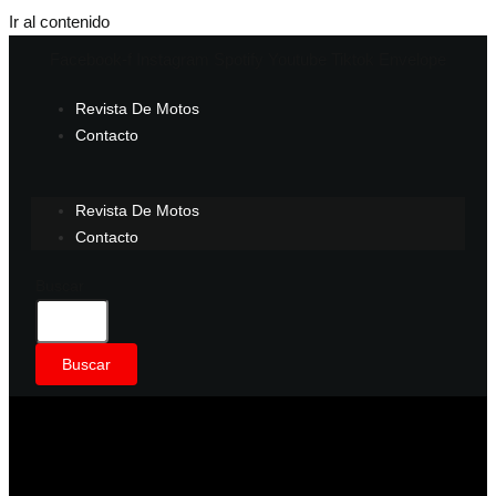
Ir al contenido
Facebook-f
Instagram
Spotify
Youtube
Tiktok
Envelope
Revista De Motos
Contacto
Revista De Motos
Contacto
Buscar
Buscar