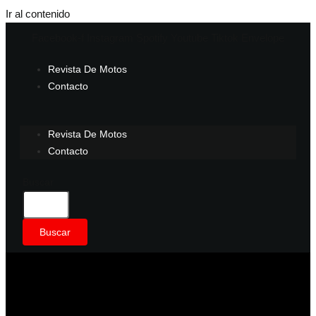
Ir al contenido
Facebook-f
Instagram
Spotify
Youtube
Tiktok
Envelope
Revista De Motos
Contacto
Revista De Motos
Contacto
Buscar
Buscar