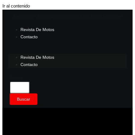
Ir al contenido
Facebook-f
Instagram
Spotify
Youtube
Tiktok
Envelope
Revista De Motos
Contacto
Revista De Motos
Contacto
Buscar
Buscar