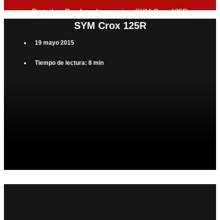
Portada
»
Pruebas de manejo
»
SYM Crox 125R
SYM Crox 125R
19 mayo 2015
Tiempo de lectura: 8 min