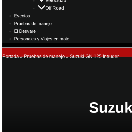
Velocidad
Off Road
Eventos
Pruebas de manejo
El Desvare
Personajes y Viajes en moto
Portada
»
Pruebas de manejo
»
Suzuki GN 125 Intruder
Suzuk