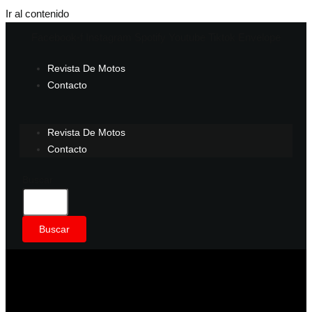
Ir al contenido
Facebook-f
Instagram
Spotify
Youtube
Tiktok
Envelope
Revista De Motos
Contacto
Revista De Motos
Contacto
Buscar
Buscar