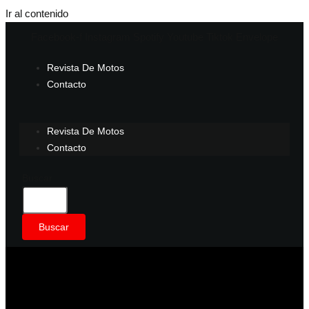
Ir al contenido
Facebook-f
Instagram
Spotify
Youtube
Tiktok
Envelope
Revista De Motos
Contacto
Revista De Motos
Contacto
Buscar
Buscar