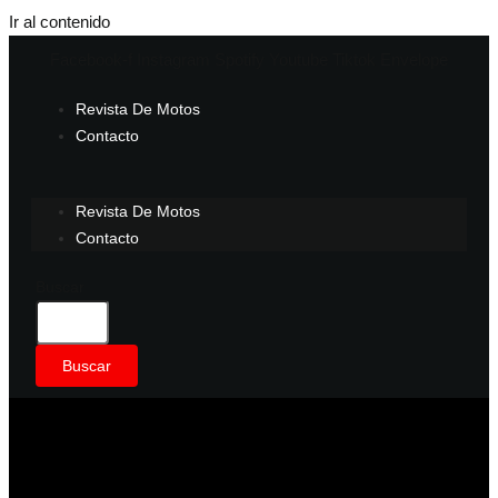
Ir al contenido
Facebook-f
Instagram
Spotify
Youtube
Tiktok
Envelope
Revista De Motos
Contacto
Revista De Motos
Contacto
Buscar
Buscar