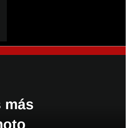
as más
moto