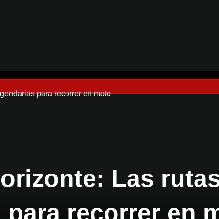
legendarias para recorrer en moto
 horizonte: Las rut
 para recorrer en 