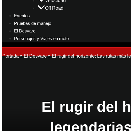
Velocidad
Off Road
Eventos
Pruebas de manejo
El Desvare
Personajes y Viajes en moto
Portada
»
El Desvare
»
El rugir del horizonte: Las rutas más 
El rugir del
legendarias