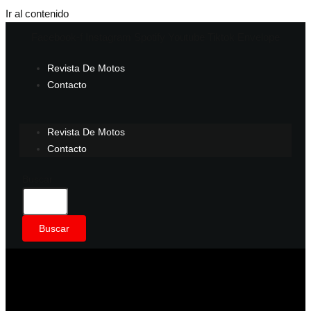
Ir al contenido
Facebook-f
Instagram
Spotify
Youtube
Tiktok
Envelope
Revista De Motos
Contacto
Revista De Motos
Contacto
Buscar
Buscar