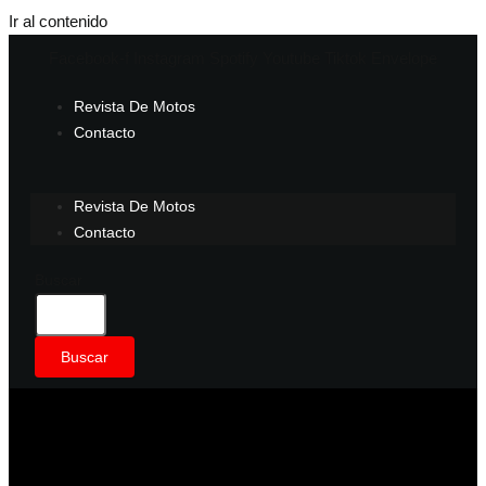
Ir al contenido
Facebook-f
Instagram
Spotify
Youtube
Tiktok
Envelope
Revista De Motos
Contacto
Revista De Motos
Contacto
Buscar
Buscar