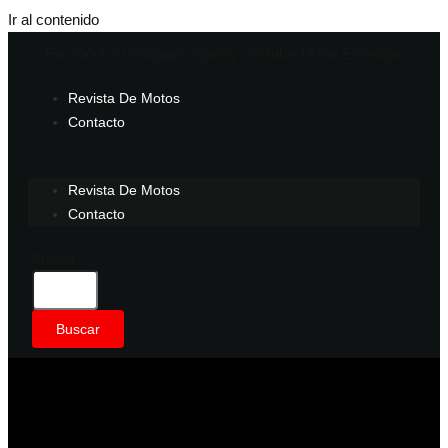
Ir al contenido
Facebook-f
Instagram
Spotify
Youtube
Tiktok
Envelope
Revista De Motos
Contacto
Revista De Motos
Contacto
Buscar
Buscar