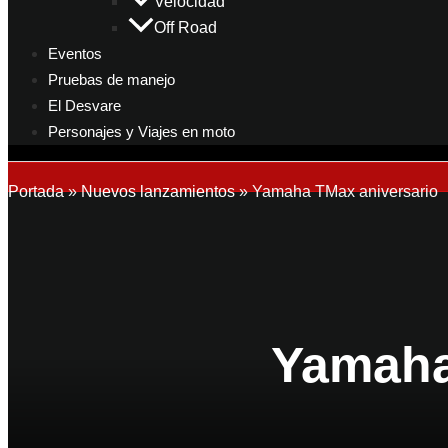
Velocidad
Off Road
Eventos
Pruebas de manejo
El Desvare
Personajes y Viajes en moto
Portada
»
Nuevos lanzamientos
»
Yamaha TMax aniversario
Yamaha