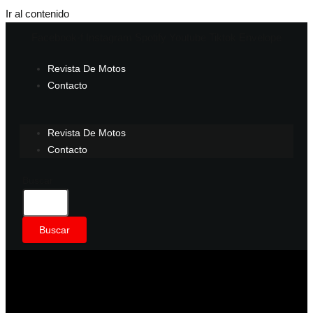
Ir al contenido
Facebook-f
Instagram
Spotify
Youtube
Tiktok
Envelope
Revista De Motos
Contacto
Revista De Motos
Contacto
Buscar
Buscar