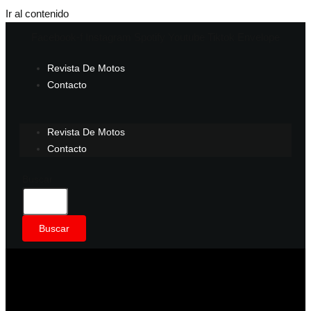
Ir al contenido
Facebook-f
Instagram
Spotify
Youtube
Tiktok
Envelope
Revista De Motos
Contacto
Revista De Motos
Contacto
Buscar
Buscar